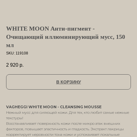
WHITE MOON Анти-пигмент -
Очищающий иллюминирующий мусс, 150
мл
SKU:
119108
2 920
р.
В КОРЗИНУ
VAGHEGGI WHITE MOON - CLEANSING MOUSSE
Нежный мусс для сияющей кожи. Для тех, кто любит самые нежные
текстуры!
Восстанавливает поверхность кожи после микро атак внешних
факторов, повышает эластичность и гладкость. Экстракт лакрицы
корректирует неровности тона кожи и успокаивает локальные