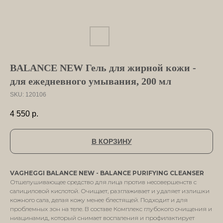
BALANCE NEW Гель для жирной кожи -
для ежедневного умывания, 200 мл
SKU:
120106
4 550
р.
В КОРЗИНУ
VAGHEGGI BALANCE NEW - BALANCE PURIFYING CLEANSER
Отшелушивающее средство для лица против несовершенств с
салициловой кислотой. Очищает, разглаживает и удаляет излишки
кожного сала, делая кожу менее блестящей. Подходит и для
проблемных зон на теле. В составе Комплекс глубокого очищения и
ниацинамид, который снимает воспаления и профилактирует