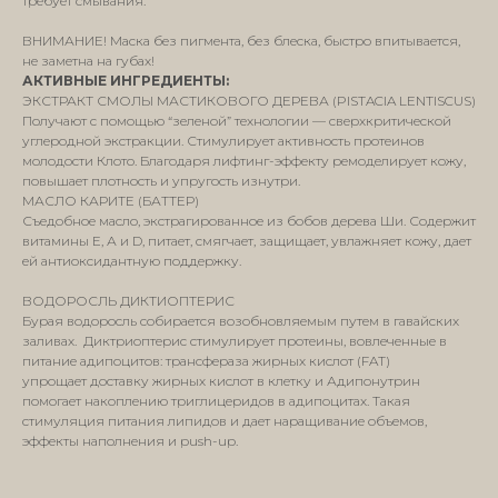
требует смывания.
ВНИМАНИЕ! Маска без пигмента, без блеска, быстро впитывается,
не заметна на губах!
АКТИВНЫЕ ИНГРЕДИЕНТЫ:
ЭКСТРАКТ СМОЛЫ МАСТИКОВОГО ДЕРЕВА (PISTACIA LENTISCUS)
Получают с помощью “зеленой” технологии — сверхкритической
углеродной экстракции. Стимулирует активность протеинов
молодости Клото. Благодаря лифтинг-эффекту ремоделирует кожу,
повышает плотность и упругость изнутри.
МАСЛО КАРИТЕ (БАТТЕР)
Съедобное масло, экстрагированное из бобов дерева Ши. Содержит
витамины Е, А и D, питает, смягчает, защищает, увлажняет кожу, дает
ей антиоксидантную поддержку.
ВОДОРОСЛЬ ДИКТИОПТЕРИС
Бурая водоросль собирается возобновляемым путем в гавайских
заливах. Диктриоптерис стимулирует протеины, вовлеченные в
питание адипоцитов: трансфераза жирных кислот (FAT)
упрощает доставку жирных кислот в клетку и Адипонутрин
помогает накоплению триглицеридов в адипоцитах. Такая
стимуляция питания липидов и дает наращивание объемов,
эффекты наполнения и push-up.