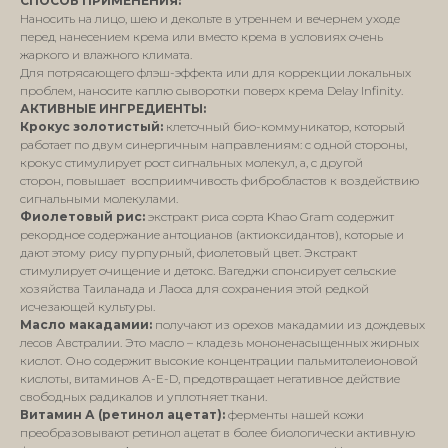
СПОСОБ ПРИМЕНЕНИЯ:
Наносить на лицо, шею и декольте в утреннем и вечернем уходе
перед нанесением крема или вместо крема в условиях очень
жаркого и влажного климата.
Для потрясающего флэш-эффекта или для коррекции локальных
проблем, наносите каплю сыворотки поверх крема Delay Infinity.
АКТИВНЫЕ ИНГРЕДИЕНТЫ:
Крокус золотистый:
клеточный био-коммуникатор, который
работает по двум синергичным направлениям: с одной стороны,
крокус стимулирует рост сигнальных молекул, а, с другой
сторон, повышает восприимчивость фибробластов к воздействию
сигнальными молекулами.
Фиолетовый рис:
экстракт риса сорта Khao Gram содержит
рекордное содержание антоцианов (актиоксидантов), которые и
дают этому рису пурпурный, фиолетовый цвет. Экстракт
стимулирует очищение и детокс. Вагеджи спонсирует сельские
хозяйства Таиланада и Лаоса для сохранения этой редкой
исчезающей культуры.
Масло макадамии:
получают из орехов макадамии из дождевых
лесов Австралии. Это масло – кладезь мононенасыщенных жирных
кислот. Оно содержит высокие концентрации пальмитолеионовой
кислоты, витаминов А-Е-D, предотвращает негативное действие
свободных радикалов и уплотняет ткани.
Витамин А (ретинол ацетат):
ферменты нашей кожи
преобразовывают ретинол ацетат в более биологически активную